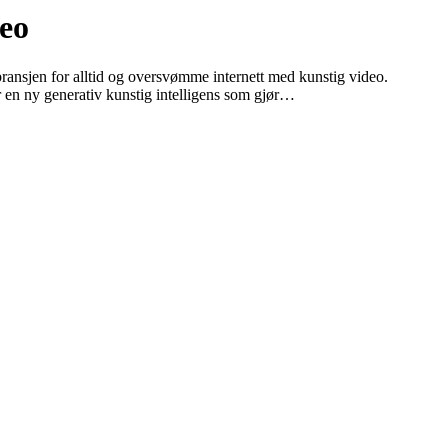
deo
bransjen for alltid og oversvømme internett med kunstig video.
r en ny generativ kunstig intelligens som gjør…