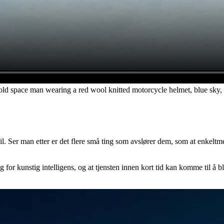
old space man wearing a red wool knitted motorcycle helmet, blue sky, s
eil. Ser man etter er det flere små ting som avslører dem, som at enkeltmen
for kunstig intelligens, og at tjensten innen kort tid kan komme til å bl