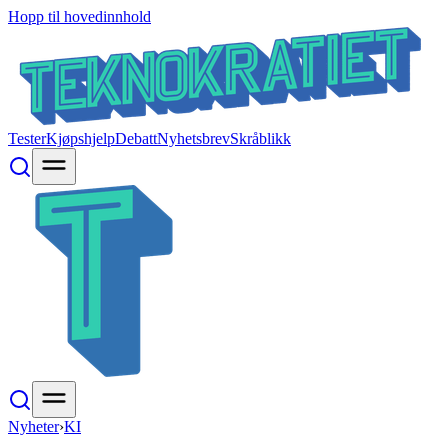
Hopp til hovedinnhold
Tester
Kjøpshjelp
Debatt
Nyhetsbrev
Skråblikk
Nyheter
›
KI