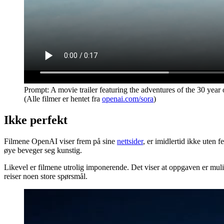
Prompt: A movie trailer featuring the adventures of the 30 year 
(Alle filmer er hentet fra
openai.com/sora
)
Ikke perfekt
Filmene OpenAI viser frem på sine
nettsider
, er imidlertid ikke uten f
øye beveger seg kunstig.
Likevel er filmene utrolig imponerende. Det viser at oppgaven er mulig 
reiser noen store spørsmål.