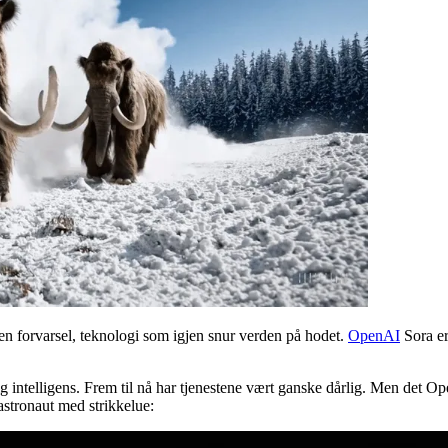
ten forvarsel, teknologi som igjen snur verden på hodet.
OpenAI
Sora er
g intelligens. Frem til nå har tjenestene vært ganske dårlig. Men det Ope
astronaut med strikkelue: