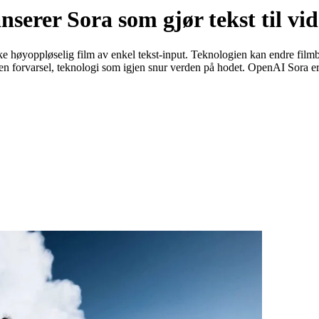
serer Sora som gjør tekst til vi
ske høyoppløselig film av enkel tekst-input. Teknologien kan endre film
uten forvarsel, teknologi som igjen snur verden på hodet. OpenAI Sora e