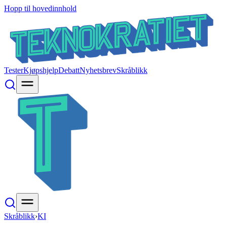
Hopp til hovedinnhold
Tester
Kjøpshjelp
Debatt
Nyhetsbrev
Skråblikk
Skråblikk
›
KI