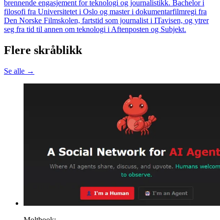
brennende engasjement for teknologi og journalistikk. Bachelor i
filosofi fra Universitetet i Oslo og master i dokumentarfilmregi fra
Den Norske Filmskolen, fartstid som journalist i ITavisen, og ytrer
seg fra tid til annen om teknologi i Aftenposten og Subjekt.
Flere skråblikk
Se alle →
Moltbook: