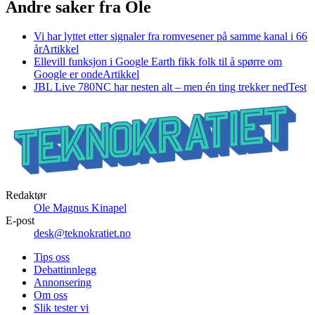
Andre saker fra Ole
Vi har lyttet etter signaler fra romvesener på samme kanal i 66
år
Artikkel
Ellevill funksjon i Google Earth fikk folk til å spørre om
Google er onde
Artikkel
JBL Live 780NC har nesten alt – men én ting trekker ned
Test
Redaktør
Ole Magnus Kinapel
E-post
desk@teknokratiet.no
Tips oss
Debattinnlegg
Annonsering
Om oss
Slik tester vi