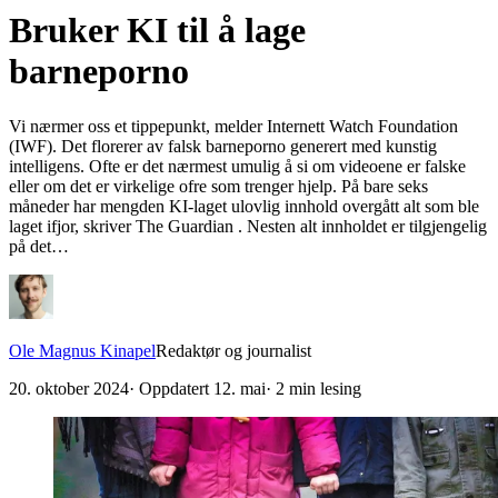
Bruker KI til å lage
barneporno
Vi nærmer oss et tippepunkt, melder Internett Watch Foundation
(IWF). Det florerer av falsk barneporno generert med kunstig
intelligens. Ofte er det nærmest umulig å si om videoene er falske
eller om det er virkelige ofre som trenger hjelp. På bare seks
måneder har mengden KI-laget ulovlig innhold overgått alt som ble
laget ifjor, skriver The Guardian . Nesten alt innholdet er tilgjengelig
på det…
Ole Magnus Kinapel
Redaktør og journalist
20. oktober 2024
· Oppdatert
12. mai
·
2
min lesing