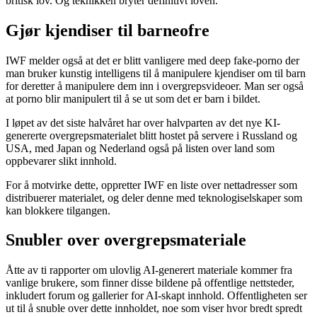
britisk lov. Og teknikken bryter definitivt loven.
Gjør kjendiser til barneofre
IWF melder også at det er blitt vanligere med deep fake-porno der
man bruker kunstig intelligens til å manipulere kjendiser om til barn
for deretter å manipulere dem inn i overgrepsvideoer. Man ser også
at porno blir manipulert til å se ut som det er barn i bildet.
I løpet av det siste halvåret har over halvparten av det nye KI-
genererte overgrepsmaterialet blitt hostet på servere i Russland og
USA, med Japan og Nederland også på listen over land som
oppbevarer slikt innhold.
For å motvirke dette, oppretter IWF en liste over nettadresser som
distribuerer materialet, og deler denne med teknologiselskaper som
kan blokkere tilgangen.
Snubler over overgrepsmateriale
Åtte av ti rapporter om ulovlig AI-generert materiale kommer fra
vanlige brukere, som finner disse bildene på offentlige nettsteder,
inkludert forum og gallerier for AI-skapt innhold. Offentligheten ser
ut til å snuble over dette innholdet, noe som viser hvor bredt spredt