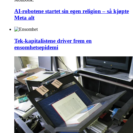
AI-robotene startet sin egen religion – så kjøpte
Meta alt
Tek-kapitalistene driver frem en
ensomhetsepidemi