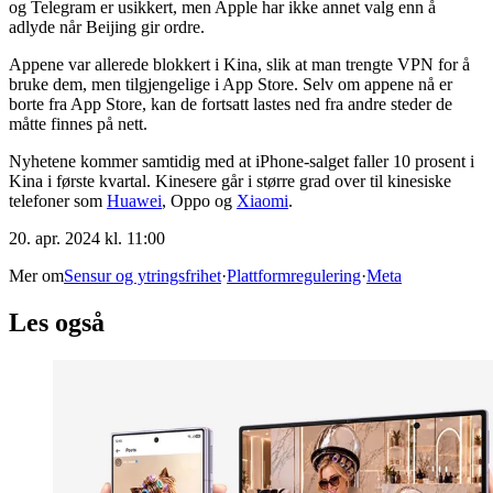
og Telegram er usikkert, men Apple har ikke annet valg enn å
adlyde når Beijing gir ordre.
Appene var allerede blokkert i Kina, slik at man trengte VPN for å
bruke dem, men tilgjengelige i App Store. Selv om appene nå er
borte fra App Store, kan de fortsatt lastes ned fra andre steder de
måtte finnes på nett.
Nyhetene kommer samtidig med at iPhone-salget faller 10 prosent i
Kina i første kvartal. Kinesere går i større grad over til kinesiske
telefoner som
Huawei
, Oppo og
Xiaomi
.
20. apr. 2024 kl. 11:00
Mer om
Sensur og ytringsfrihet
·
Plattformregulering
·
Meta
Les også