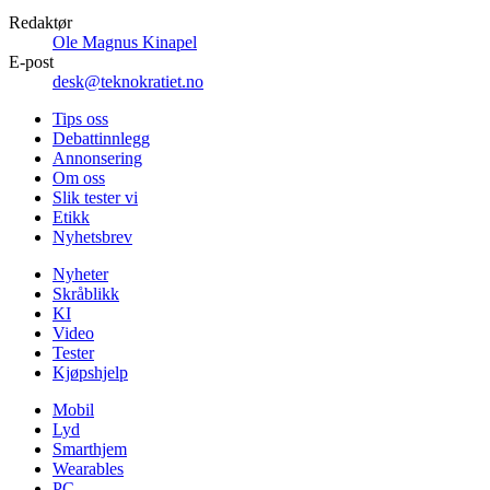
Redaktør
Ole Magnus Kinapel
E-post
desk@teknokratiet.no
Tips oss
Debattinnlegg
Annonsering
Om oss
Slik tester vi
Etikk
Nyhetsbrev
Nyheter
Skråblikk
KI
Video
Tester
Kjøpshjelp
Mobil
Lyd
Smarthjem
Wearables
PC