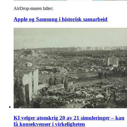
AirDrop-muren faller:
Apple og Samsung i historisk samarbeid
KI velger atomkrig 20 av 21 simuleringer – kan
få konsekvenser i virkeligheten