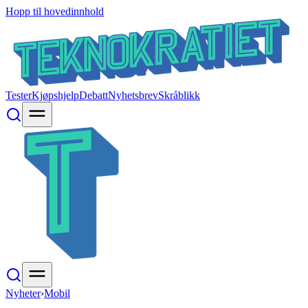
Hopp til hovedinnhold
Tester
Kjøpshjelp
Debatt
Nyhetsbrev
Skråblikk
Nyheter
›
Mobil