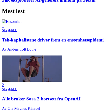
Slik eksploderer AI-generert innhold på Steam
Mest lest
1
Skråblikk
Tek-kapitalistene driver frem en ensomhetsepidemi
Av
Anders Toft Lothe
2
Skråblikk
Alle bruker Sora 2 bortsett fra OpenAI
Av
Ole Magnus Kinapel