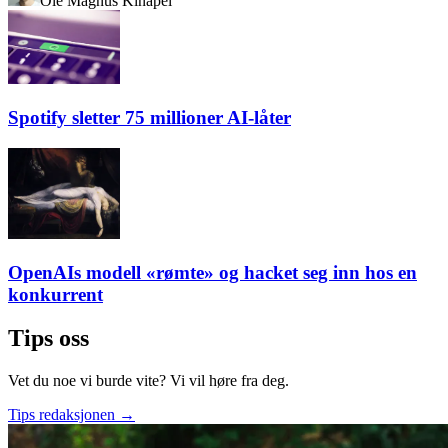
Ole Magnus Kinapel
Spotify sletter 75 millioner AI-låter
OpenAIs modell «rømte» og hacket seg inn hos en
konkurrent
Tips oss
Vet du noe vi burde vite? Vi vil høre fra deg.
Tips redaksjonen
→