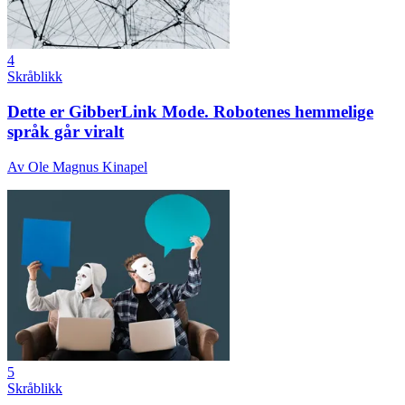
4
Skråblikk
Dette er GibberLink Mode. Robotenes hemmelige
språk går viralt
Av
Ole Magnus Kinapel
5
Skråblikk