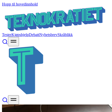
Hopp til hovedinnhold
Tester
Kjøpshjelp
Debatt
Nyhetsbrev
Skråblikk