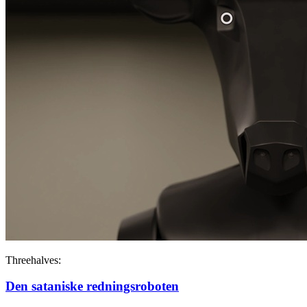
Threehalves:
Den sataniske redningsroboten