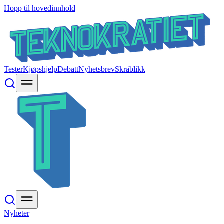
Hopp til hovedinnhold
Tester
Kjøpshjelp
Debatt
Nyhetsbrev
Skråblikk
Nyheter