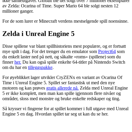
ikke samleutgaver. Globalt ble det solgt over 7 millioner eksemplarer
av Zelda: Ocarina of Time. Super Mario 64 ble solgt nesten 12
millioner ganger.
For de som lurer er Minecraft verdens mestselgende spill noensinne.
Zelda i Unreal Engine 5
Disse spillene var blant spillhistoriens mest populære, og er fortsatt
mye spilt i dag. For det trenger du en emulator som
Project64
som
du enkelt laster ned på nett, og såkalte «roms» (spillene) som du
finner
her.
Du kan også spille enkelte 64-titler på Nintendo Switch
om du har en
tilleggspakke
.
For øyeblikket lager utvikler CryZENx en variant av Ocarina Of
Time i Unreal Engine 5. Spillet ser fantastisk ut med den nye
motoren og kan prøves
gratis allerede nå.
Zelda med Unreal Engine
5 er ikke komplett, men man kan spille igjennom flere nivåer og
områder, sloss med monstre og bruke enkelte redskaper og ting.
Så krysser vi fingrene for at spillet kommer i full utgave med Unreal
Engine 5 en dag. Hvordan spillet tar seg ut kan du se her.