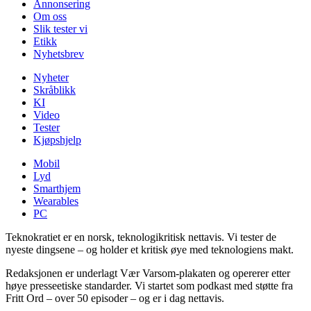
Annonsering
Om oss
Slik tester vi
Etikk
Nyhetsbrev
Nyheter
Skråblikk
KI
Video
Tester
Kjøpshjelp
Mobil
Lyd
Smarthjem
Wearables
PC
Teknokratiet er en norsk, teknologikritisk nettavis. Vi tester de
nyeste dingsene – og holder et kritisk øye med teknologiens makt.
Redaksjonen er underlagt Vær Varsom-plakaten og opererer etter
høye presseetiske standarder. Vi startet som podkast med støtte fra
Fritt Ord – over 50 episoder – og er i dag nettavis.