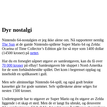
Dyr nostalgi
Nintendo 64-nostalgien er jeg ikke alene om. Nå rapporterer nemlig
The Sun
at de gamle Nintendo-spillene Super Mario 64 og Zelda:
Ocarina of Time Collector’s Edition går for så mye som 1400 dollar
(14500 kroner) på
nettet
.
Har du en forseglet uåpnet utgave av samleutgaven, kan du få over
70 000 kroner
på eBay! Samleutgaven ble sluppet i Nord-Amerika
for de som forhåndsbestilte spillet. Det kom i begrenset opplag og
inneholdt en spillkassett i gull.
Men selv alminnelige Nintendo 64-spill, og også godt brukte
kassetter går for gode summer. Selv spilleskene alene selges for
nesten 1500 kroner.
Undertegnede har to utgaver av Super Mario og én utgave av Zelda
liggende i et skap et sted. Men de er langt fra ubrukt, og dessverre