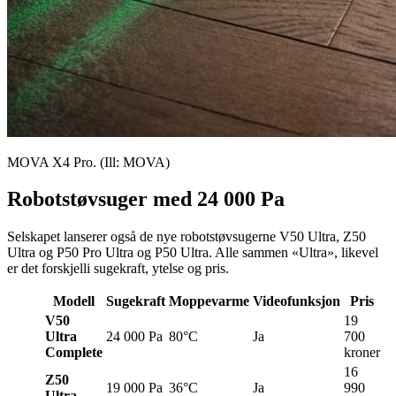
MOVA X4 Pro. (Ill: MOVA)
Robotstøvsuger med 24 000 Pa
Selskapet lanserer også de nye robotstøvsugerne V50 Ultra, Z50
Ultra og P50 Pro Ultra og P50 Ultra. Alle sammen «Ultra», likevel
er det forskjelli sugekraft, ytelse og pris.
Modell
Sugekraft
Moppevarme
Videofunksjon
Pris
V50
19
Ultra
24 000 Pa
80°C
Ja
700
Complete
kroner
16
Z50
19 000 Pa
36°C
Ja
990
Ultra