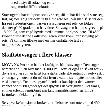
med utstyr til sofaen og en ren
sugemodul.
Ill
Teknokratiet
Støvsugeren har en børste som vrir seg slik at hår ikke skal sette seg
fast, og foreløpig ser dette ut til å fungere bra. Når man så setter den
fra seg i ladestasjonen, vasker støvsugeren seg selv, og tørkes
deretter på 60 grader i en halv time. Støvsugeren har en sugeevne på
18 000 Pa, som er på høyde med alminnelige støvsugere. Til 4590
kroner burde denne skaftstøvsugeren være konkurransedyktig på
pris. Vi kommer tilbake med en mer omfattende test av
moppestøvsugeren.
Skaftstøvsuger i flere klasser
MOVA X4 Pro er en hakket kraftigere håndstøvsuger. Den suger litt
hardere enn K30 Mix med 20 000 Pa. Dette er også en såkalt wet &
dry-støvsuger som er laget for å gjøre både støvsuging og gulvvask i
én omgang – uten at du må dra frem ekstra utstyr, bytte modus eller
vaske etterpå. Det mest iøynefallende er kanskje at den varmer
vannet opp til 80 grader før det sprøytes ut over gulvet. Det skal gi
en mer effektiv rengjøring enn kaldtvannsløsninger, særlig på
fasttørkede flekker og fett.
Selve vaskefunksjonen bruker en rullebørste som roterer med 450