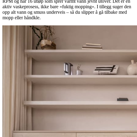
RPM og har 16 utløp som sprer varmt vann jevnt utover. Det er en
aktiv vaskeprosess, ikke bare «fuktig mopping». I tillegg suger den
opp alt vann og smuss underveis – så du slipper å gå tilbake med
mopp eller håndkle.