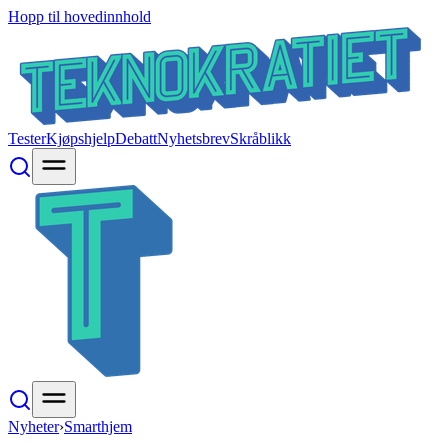
Hopp til hovedinnhold
Tester
Kjøpshjelp
Debatt
Nyhetsbrev
Skråblikk
Nyheter
›
Smarthjem