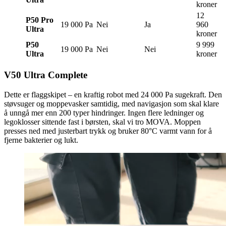
kroner
12
P50 Pro
19 000 Pa
Nei
Ja
960
Ultra
kroner
P50
9 999
19 000 Pa
Nei
Nei
Ultra
kroner
V50 Ultra Complete
Dette er flaggskipet – en kraftig robot med 24 000 Pa sugekraft. Den
støvsuger og moppevasker samtidig, med navigasjon som skal klare
å unngå mer enn 200 typer hindringer. Ingen flere ledninger og
legoklosser sittende fast i børsten, skal vi tro MOVA. Moppen
presses ned med justerbart trykk og bruker 80°C varmt vann for å
fjerne bakterier og lukt.