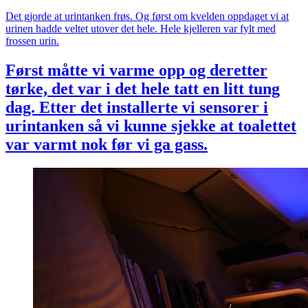
Det gjorde at urintanken frøs. Og først om kvelden oppdaget vi at
urinen hadde veltet utover det hele. Hele kjelleren var fylt med
frossen urin.
Først måtte vi varme opp og deretter
tørke, det var i det hele tatt en litt tung
dag. Etter det installerte vi sensorer i
urintanken så vi kunne sjekke at toalettet
var varmt nok før vi ga gass.