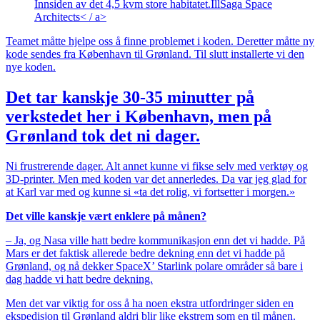
Innsiden av det 4,5 kvm store habitatet.
Ill
Saga Space
Architects< / a>
Teamet måtte hjelpe oss å finne problemet i koden. Deretter måtte ny
kode sendes fra København til Grønland. Til slutt installerte vi den
nye koden.
Det tar kanskje 30-35 minutter på
verkstedet her i København, men på
Grønland tok det ni dager.
Ni frustrerende dager. Alt annet kunne vi fikse selv med verktøy og
3D-printer. Men med koden var det annerledes. Da var jeg glad for
at Karl var med og kunne si «ta det rolig, vi fortsetter i morgen.»
Det ville kanskje vært enklere på månen?
– Ja, og Nasa ville hatt bedre kommunikasjon enn det vi hadde. På
Mars er det faktisk allerede bedre dekning enn det vi hadde på
Grønland, og nå dekker SpaceX’ Starlink polare områder så bare i
dag hadde vi hatt bedre dekning.
Men det var viktig for oss å ha noen ekstra utfordringer siden en
ekspedisjon til Grønland aldri blir like ekstrem som en til månen.