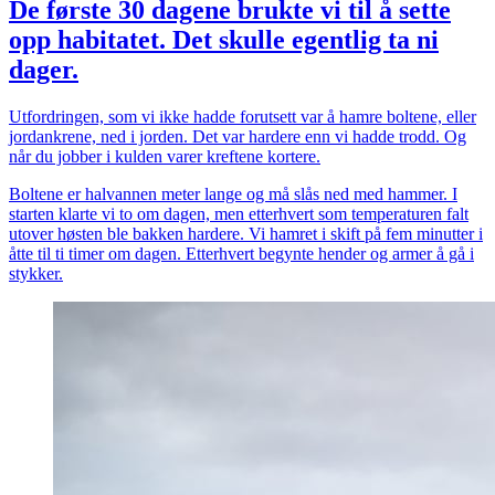
De første 30 dagene brukte vi til å sette
opp habitatet. Det skulle egentlig ta ni
dager.
Utfordringen, som vi ikke hadde forutsett var å hamre boltene, eller
jordankrene, ned i jorden. Det var hardere enn vi hadde trodd. Og
når du jobber i kulden varer kreftene kortere.
Boltene er halvannen meter lange og må slås ned med hammer. I
starten klarte vi to om dagen, men etterhvert som temperaturen falt
utover høsten ble bakken hardere. Vi hamret i skift på fem minutter i
åtte til ti timer om dagen. Etterhvert begynte hender og armer å gå i
stykker.