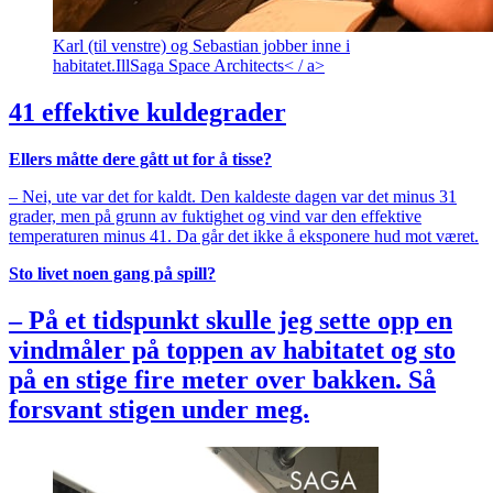
Karl (til venstre) og Sebastian jobber inne i
habitatet.
Ill
Saga Space Architects< / a>
41 effektive kuldegrader
Ellers måtte dere gått ut for å tisse?
– Nei, ute var det for kaldt. Den kaldeste dagen var det minus 31
grader, men på grunn av fuktighet og vind var den effektive
temperaturen minus 41. Da går det ikke å eksponere hud mot været.
Sto livet noen gang på spill?
– På et tidspunkt skulle jeg sette opp en
vindmåler på toppen av habitatet og sto
på en stige fire meter over bakken. Så
forsvant stigen under meg.