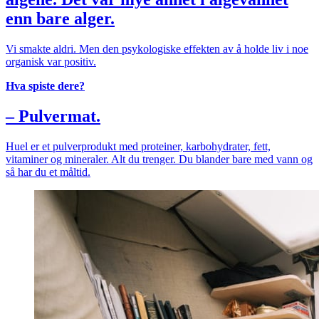
enn bare alger.
Vi smakte aldri. Men den psykologiske effekten av å holde liv i noe
organisk var positiv.
Hva spiste dere?
– Pulvermat.
Huel er et pulverprodukt med proteiner, karbohydrater, fett,
vitaminer og mineraler. Alt du trenger. Du blander bare med vann og
så har du et måltid.