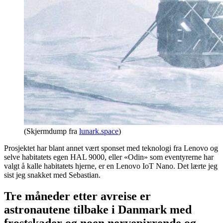
(Skjermdump fra
lunark.space
)
Prosjektet har blant annet vært sponset med teknologi fra Lenovo og
selve habitatets egen HAL 9000, eller «Odin» som eventyrerne har
valgt å kalle habitatets hjerne, er en Lenovo IoT Nano. Det lærte jeg
sist jeg snakket med Sebastian.
Tre måneder etter avreise er
astronautene tilbake i Danmark med
frostskader og noen nervepirrende og