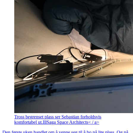
Tross begrenset plass ser Sebastian forholdsvis
komfortabel ut.
Ill
Saga Space Architects< / a>
Den første uken handlet om å venne seg til å bo på lite plass. Og på