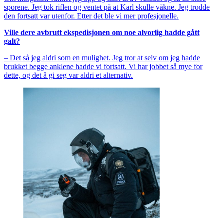
sporene. Jeg tok riflen og ventet på at Karl skulle våkne. Jeg trodde
den fortsatt var utenfor. Etter det ble vi mer profesjonelle.
Ville dere avbrutt ekspedisjonen om noe alvorlig hadde gått
galt?
– Det så jeg aldri som en mulighet. Jeg tror at selv om jeg hadde
brukket begge anklene hadde vi fortsatt. Vi har jobbet så mye for
dette, og det å gi seg var aldri et alternativ.