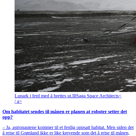
Lunark i ferd med å brettes ut.
Ill
Saga Space Architects<
/ a>
Om habitatet sendes til månen er planen at roboter setter det
opp?
– Ja, astronautene kommer til et ferdig oppsatt habitat. Men siden det
å reise til Grønland ikke er like krevende som det å reise til månen,