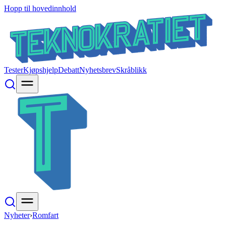
Hopp til hovedinnhold
Tester
Kjøpshjelp
Debatt
Nyhetsbrev
Skråblikk
Nyheter
›
Romfart