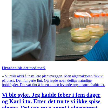
Hvordan ble det med mat?
– Vi rakk aldri å installere planteveggen. Men algereaktoren fikk vi
på plass. Den fungerte fint. Og lagde noen deilige naturlige
boblelyder. Det var fint å ha en annen levende organisme i habitatet.
Vi ble syke. Jeg hadde feber i fem dager
og Karl i to. Etter det turte vi ikke spise
algene. Det var mye annet i algevannet