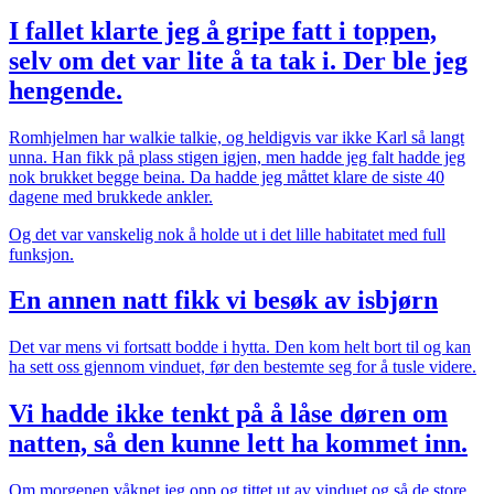
I fallet klarte jeg å gripe fatt i toppen,
selv om det var lite å ta tak i. Der ble jeg
hengende.
Romhjelmen har walkie talkie, og heldigvis var ikke Karl så langt
unna. Han fikk på plass stigen igjen, men hadde jeg falt hadde jeg
nok brukket begge beina. Da hadde jeg måttet klare de siste 40
dagene med brukkede ankler.
Og det var vanskelig nok å holde ut i det lille habitatet med full
funksjon.
En annen natt fikk vi besøk av isbjørn
Det var mens vi fortsatt bodde i hytta. Den kom helt bort til og kan
ha sett oss gjennom vinduet, før den bestemte seg for å tusle videre.
Vi hadde ikke tenkt på å låse døren om
natten, så den kunne lett ha kommet inn.
Om morgenen våknet jeg opp og tittet ut av vinduet og så de store