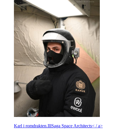
Karl i romdrakten.
Ill
Saga Space Architects< / a>