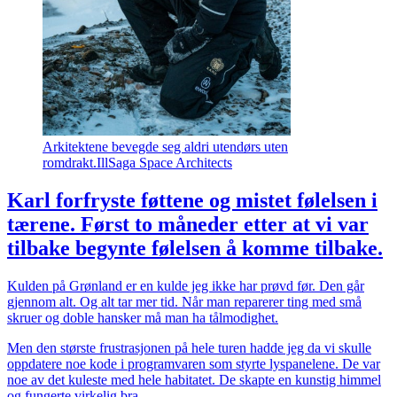
Arkitektene bevegde seg aldri utendørs uten
romdrakt.
Ill
Saga Space Architects
Karl forfryste føttene og mistet følelsen i
tærene. Først to måneder etter at vi var
tilbake begynte følelsen å komme tilbake.
Kulden på Grønland er en kulde jeg ikke har prøvd før. Den går
gjennom alt. Og alt tar mer tid. Når man reparerer ting med små
skruer og doble hansker må man ha tålmodighet.
Men den største frustrasjonen på hele turen hadde jeg da vi skulle
oppdatere noe kode i programvaren som styrte lyspanelene. De var
noe av det kuleste med hele habitatet. De skapte en kunstig himmel
og fungerte virkelig bra.