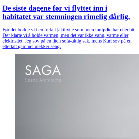
De siste dagene før vi flyttet inn i
habitatet var stemningen rimelig dårlig.
Før det bodde vi i en forlatt jakthytte som noen innfødte har etterlatt.
Der klarte vi å holde varmen, men det var ikke vann, varme eller
elektrisitet. Jeg sov på en liten sofa-aktig sak, mens Karl sov på en
etterlatt gammel ulekker seng.