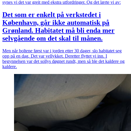
synes vi det var greit med ekstra utfordringer. Og det lærte vi av:
Det som er enkelt på verkstedet i
København, går ikke automatisk på
Grønland. Habitatet må bli enda mer
selvgående om det skal til månen.
Men når boltene først var i jorden etter 30 dager, slo habitatet seg
opp på en dag. Det var vellykket. Deretter flyttet vi inn. I
begynnelsen var det sollys døgnet rundt, men så ble det kaldere og
kaldere.