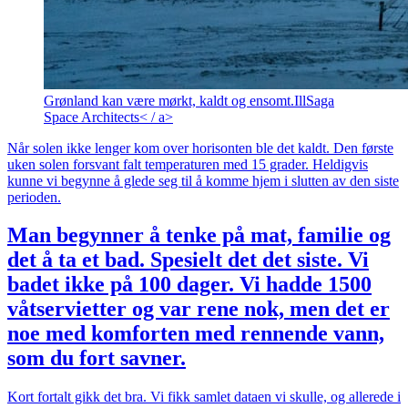
Grønland kan være mørkt, kaldt og ensomt.
Ill
Saga
Space Architects< / a>
Når solen ikke lenger kom over horisonten ble det kaldt. Den første
uken solen forsvant falt temperaturen med 15 grader. Heldigvis
kunne vi begynne å glede seg til å komme hjem i slutten av den siste
perioden.
Man begynner å tenke på mat, familie og
det å ta et bad. Spesielt det det siste. Vi
badet ikke på 100 dager. Vi hadde 1500
våtservietter og var rene nok, men det er
noe med komforten med rennende vann,
som du fort savner.
Kort fortalt gikk det bra. Vi fikk samlet dataen vi skulle, og allerede i