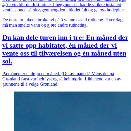
4,5 kvm blir det fort rotete. I begynnelsen hadde vi ikke installert
ventilasjonen så oksygenmengden i blodet falt og ga oss hodepine.
De neste tre ukene brukte vi på å venne oss til rutinene. Hver dag
må man smelte vann og gjøre andre rutineting.
Du kan dele turen inn i tre: En måned der
vi satte opp habitatet, én måned der vi
vente oss til tilværelsen og én måned uten
sol.
På månen er et døgn en måned. (Derav måned.) Mens det på
Grønland først var helt lyst og så helt mørkt. Likhetene var en av
grunnene til å velge Grønland.