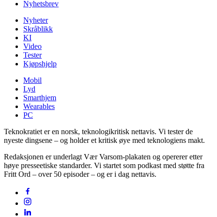
Nyhetsbrev
Nyheter
Skråblikk
KI
Video
Tester
Kjøpshjelp
Mobil
Lyd
Smarthjem
Wearables
PC
Teknokratiet er en norsk, teknologikritisk nettavis. Vi tester de
nyeste dingsene – og holder et kritisk øye med teknologiens makt.
Redaksjonen er underlagt Vær Varsom-plakaten og opererer etter
høye presseetiske standarder. Vi startet som podkast med støtte fra
Fritt Ord – over 50 episoder – og er i dag nettavis.