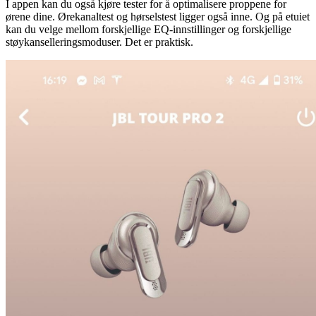
I appen kan du også kjøre tester for å optimalisere proppene for
ørene dine. Ørekanaltest og hørselstest ligger også inne. Og på etuiet
kan du velge mellom forskjellige EQ-innstillinger og forskjellige
støykanselleringsmoduser. Det er praktisk.