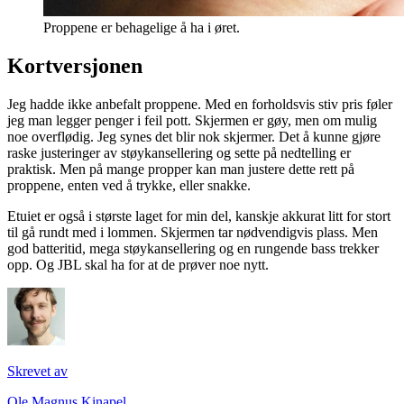
Proppene er behagelige å ha i øret.
Kortversjonen
Jeg hadde ikke anbefalt proppene. Med en forholdsvis stiv pris føler
jeg man legger penger i feil pott. Skjermen er gøy, men om mulig
noe overflødig. Jeg synes det blir nok skjermer. Det å kunne gjøre
raske justeringer av støykansellering og sette på nedtelling er
praktisk. Men på mange propper kan man justere dette rett på
proppene, enten ved å trykke, eller snakke.
Etuiet er også i største laget for min del, kanskje akkurat litt for stort
til gå rundt med i lommen. Skjermen tar nødvendigvis plass. Men
god batteritid, mega støykansellering og en rungende bass trekker
opp. Og JBL skal ha for at de prøver noe nytt.
Skrevet av
Ole Magnus Kinapel