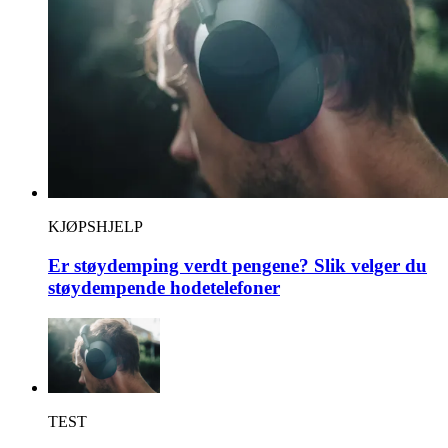
KJØPSHJELP
Er støydemping verdt pengene? Slik velger du
støydempende hodetelefoner
TEST