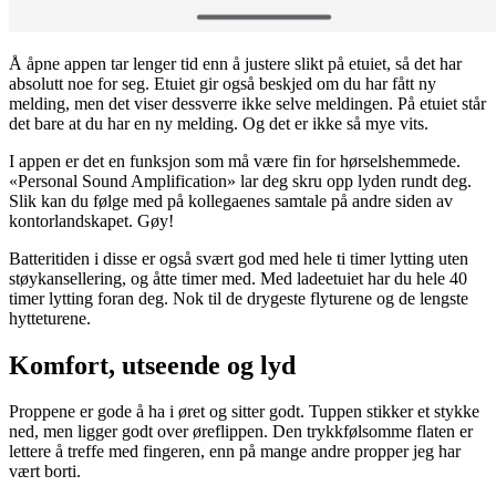
Å åpne appen tar lenger tid enn å justere slikt på etuiet, så det har
absolutt noe for seg. Etuiet gir også beskjed om du har fått ny
melding, men det viser dessverre ikke selve meldingen. På etuiet står
det bare at du har en ny melding. Og det er ikke så mye vits.
I appen er det en funksjon som må være fin for hørselshemmede.
«Personal Sound Amplification» lar deg skru opp lyden rundt deg.
Slik kan du følge med på kollegaenes samtale på andre siden av
kontorlandskapet. Gøy!
Batteritiden i disse er også svært god med hele ti timer lytting uten
støykansellering, og åtte timer med. Med ladeetuiet har du hele 40
timer lytting foran deg. Nok til de drygeste flyturene og de lengste
hytteturene.
Komfort, utseende og lyd
Proppene er gode å ha i øret og sitter godt. Tuppen stikker et stykke
ned, men ligger godt over øreflippen. Den trykkfølsomme flaten er
lettere å treffe med fingeren, enn på mange andre propper jeg har
vært borti.