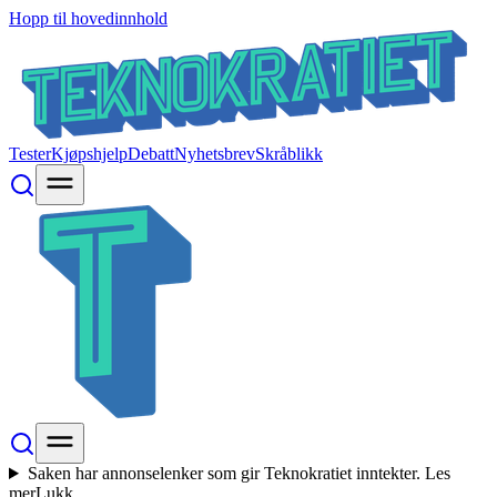
Hopp til hovedinnhold
Tester
Kjøpshjelp
Debatt
Nyhetsbrev
Skråblikk
Saken har annonselenker som gir Teknokratiet inntekter.
Les
mer
Lukk