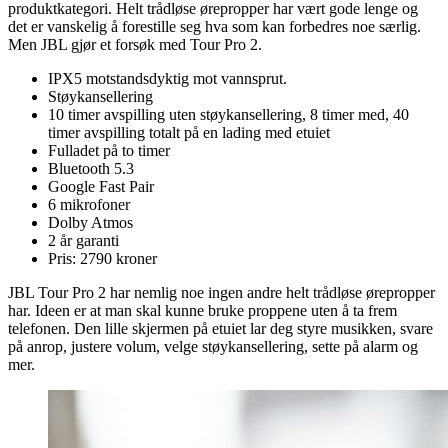
produktkategori. Helt trådløse ørepropper har vært gode lenge og
det er vanskelig å forestille seg hva som kan forbedres noe særlig.
Men JBL gjør et forsøk med Tour Pro 2.
IPX5 motstandsdyktig mot vannsprut.
Støykansellering
10 timer avspilling uten støykansellering, 8 timer med, 40
timer avspilling totalt på en lading med etuiet
Fulladet på to timer
Bluetooth 5.3
Google Fast Pair
6 mikrofoner
Dolby Atmos
2 år garanti
Pris: 2790 kroner
JBL Tour Pro 2 har nemlig noe ingen andre helt trådløse ørepropper
har. Ideen er at man skal kunne bruke proppene uten å ta frem
telefonen. Den lille skjermen på etuiet lar deg styre musikken, svare
på anrop, justere volum, velge støykansellering, sette på alarm og
mer.