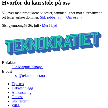
Hvorfor du kan stole på oss
Vi lever med produktene vi tester, sammenligner mot alternativene
og feller ærlige dommer.
Slik jobber vi →
Om oss →
Sist gjennomgått
26. juli
·
Mer i
Lyd
Redaktør
Ole Magnus Kinapel
E-post
desk@teknokratiet.no
Tips oss
Debattinnlegg
Annonsering
Om oss
Slik tester vi
Etikk