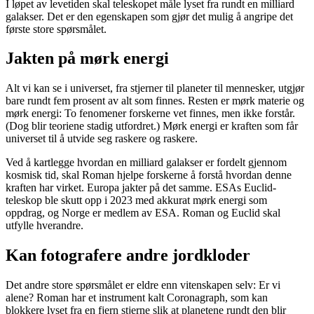
I løpet av levetiden skal teleskopet måle lyset fra rundt en milliard
galakser. Det er den egenskapen som gjør det mulig å angripe det
første store spørsmålet.
Jakten på mørk energi
Alt vi kan se i universet, fra stjerner til planeter til mennesker, utgjør
bare rundt fem prosent av alt som finnes. Resten er mørk materie og
mørk energi: To fenomener forskerne vet finnes, men ikke forstår.
(Dog blir teoriene stadig utfordret.) Mørk energi er kraften som får
universet til å utvide seg raskere og raskere.
Ved å kartlegge hvordan en milliard galakser er fordelt gjennom
kosmisk tid, skal Roman hjelpe forskerne å forstå hvordan denne
kraften har virket. Europa jakter på det samme. ESAs Euclid-
teleskop ble skutt opp i 2023 med akkurat mørk energi som
oppdrag, og Norge er medlem av ESA. Roman og Euclid skal
utfylle hverandre.
Kan fotografere andre jordkloder
Det andre store spørsmålet er eldre enn vitenskapen selv: Er vi
alene? Roman har et instrument kalt Coronagraph, som kan
blokkere lyset fra en fjern stjerne slik at planetene rundt den blir