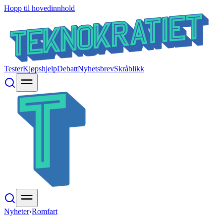
Hopp til hovedinnhold
Tester
Kjøpshjelp
Debatt
Nyhetsbrev
Skråblikk
Nyheter
›
Romfart