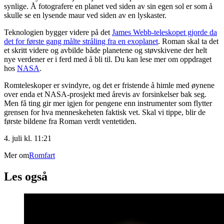
synlige. Å fotografere en planet ved siden av sin egen sol er som å
skulle se en lysende maur ved siden av en lyskaster.
Teknologien bygger videre på det
James Webb-teleskopet gjorde da
det for første gang målte stråling fra en exoplanet
. Roman skal ta det
et skritt videre og avbilde både planetene og støvskivene der helt
nye verdener er i ferd med å bli til. Du kan lese mer om oppdraget
hos
NASA
.
Romteleskoper er svindyre, og det er fristende å himle med øynene
over enda et NASA-prosjekt med årevis av forsinkelser bak seg.
Men få ting gir mer igjen for pengene enn instrumenter som flytter
grensen for hva menneskeheten faktisk vet. Skal vi tippe, blir de
første bildene fra Roman verdt ventetiden.
4. juli kl. 11:21
Mer om
Romfart
Les også