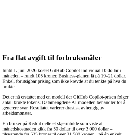
Fra flat avgift til forbruksmåler
Inntil 1. juni 2026 kostet GitHub Copilot Individual 10 dollar i
måneden – rundt 105 kroner. Business-planen lå på 19–21 dollar.
Enkel, forutsigbar prising som ikke krevde at du tenkte på hva du
brukte.
Det er nå erstattet med en modell der GitHub Copilot-prisen følger
antall brukte tokens: Datamengdene AI-modellen behandler for å
generere svar. Resultatet varierer drastisk avhengig av
arbeidsmønster.
En bruker på Reddit delte et skjermbilde som viste at
månedskostnaden gikk fra 50 dollar til over 3 000 dollar –
tilsvarende fra 525 kroner til over 31 500 kroner – på én enkelt