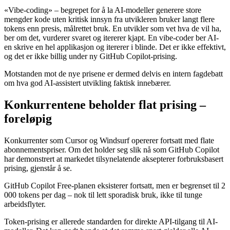
«Vibe-coding» – begrepet for å la AI-modeller generere store
mengder kode uten kritisk innsyn fra utvikleren bruker langt flere
tokens enn presis, målrettet bruk. En utvikler som vet hva de vil ha,
ber om det, vurderer svaret og itererer kjapt. En vibe-coder ber AI-
en skrive en hel applikasjon og itererer i blinde. Det er ikke effektivt,
og det er ikke billig under ny GitHub Copilot-prising.
Motstanden mot de nye prisene er dermed delvis en intern fagdebatt
om hva god AI-assistert utvikling faktisk innebærer.
Konkurrentene beholder flat prising –
foreløpig
Konkurrenter som Cursor og Windsurf opererer fortsatt med flate
abonnementspriser. Om det holder seg slik nå som GitHub Copilot
har demonstrert at markedet tilsynelatende aksepterer forbruksbasert
prising, gjenstår å se.
GitHub Copilot Free-planen eksisterer fortsatt, men er begrenset til 2
000 tokens per dag – nok til lett sporadisk bruk, ikke til tunge
arbeidsflyter.
Token-prising er allerede standarden for direkte API-tilgang til AI-