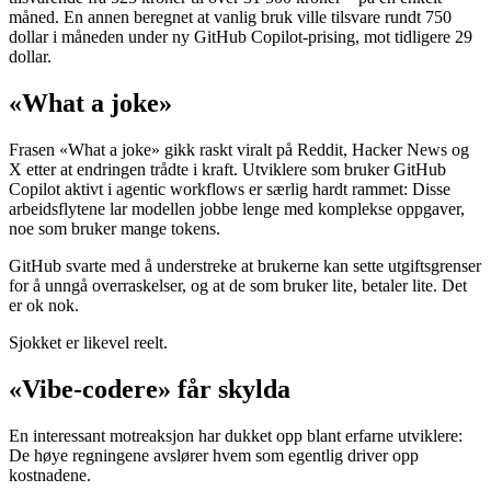
måned. En annen beregnet at vanlig bruk ville tilsvare rundt 750
dollar i måneden under ny GitHub Copilot-prising, mot tidligere 29
dollar.
«What a joke»
Frasen «What a joke» gikk raskt viralt på Reddit, Hacker News og
X etter at endringen trådte i kraft. Utviklere som bruker GitHub
Copilot aktivt i agentic workflows er særlig hardt rammet: Disse
arbeidsflytene lar modellen jobbe lenge med komplekse oppgaver,
noe som bruker mange tokens.
GitHub svarte med å understreke at brukerne kan sette utgiftsgrenser
for å unngå overraskelser, og at de som bruker lite, betaler lite. Det
er ok nok.
Sjokket er likevel reelt.
«Vibe-codere» får skylda
En interessant motreaksjon har dukket opp blant erfarne utviklere:
De høye regningene avslører hvem som egentlig driver opp
kostnadene.