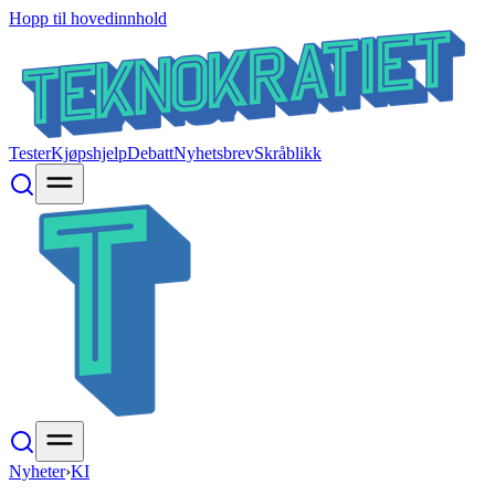
Hopp til hovedinnhold
Tester
Kjøpshjelp
Debatt
Nyhetsbrev
Skråblikk
Nyheter
›
KI