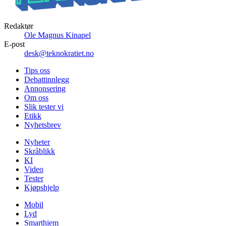
Redaktør
Ole Magnus Kinapel
E-post
desk@teknokratiet.no
Tips oss
Debattinnlegg
Annonsering
Om oss
Slik tester vi
Etikk
Nyhetsbrev
Nyheter
Skråblikk
KI
Video
Tester
Kjøpshjelp
Mobil
Lyd
Smarthjem