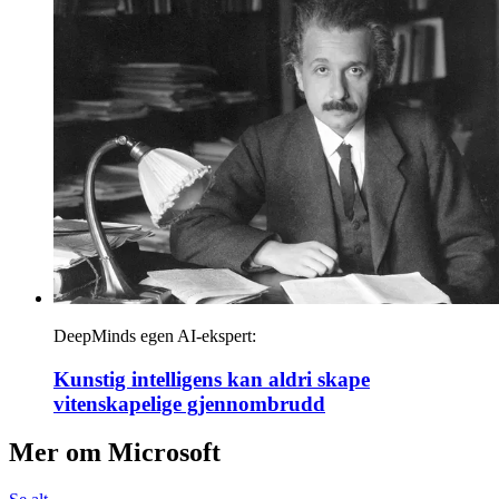
DeepMinds egen AI-ekspert:
Kunstig intelligens kan aldri skape
vitenskapelige gjennombrudd
Mer om
Microsoft