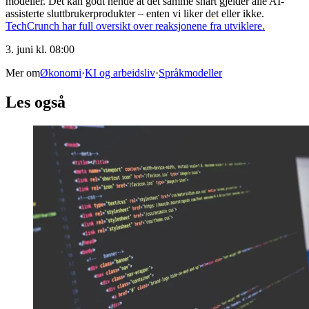
modeller. Det kan godt hende at det samme snart gjelder alle AI-
assisterte sluttbrukerprodukter – enten vi liker det eller ikke.
TechCrunch har full oversikt over reaksjonene fra utviklere.
3. juni kl. 08:00
Mer om
Økonomi
·
KI og arbeidsliv
·
Språkmodeller
Les også