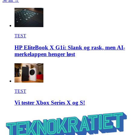
Se alt →
TEST
HP EliteBook X G1i: Slank og rask, men AI-
merkelappen henger løst
TEST
Vi tester Xbox Series X og S!