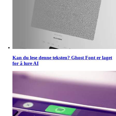
Kan du lese denne teksten? Ghost Font er laget
for å lure AI