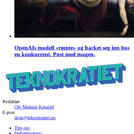
OpenAIs modell «rømte» og hacket seg inn hos
en konkurrent. Pust med magen.
Redaktør
Ole Magnus Kinapel
E-post
desk@teknokratiet.no
Tips oss
Debattinnlegg