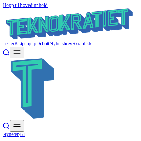
Hopp til hovedinnhold
Tester
Kjøpshjelp
Debatt
Nyhetsbrev
Skråblikk
Nyheter
›
KI